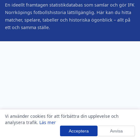
En ideellt framtagen statistikdatabas som samlar och gör IFK
Norrköpings fotbollshistoria lättillgänglig. Här kan du hitta
matcher, spelare, tabeller och historiska ögonblick – allt på
ett och samma ställe.
Vi använder cookies för att förbättra din upplevelse och
analysera trafik.
Läs mer
Acceptera
Avvisa