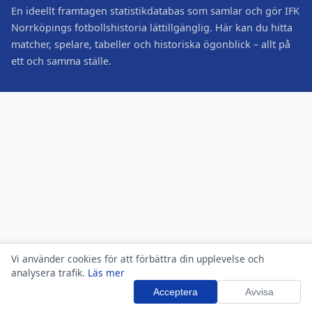
En ideellt framtagen statistikdatabas som samlar och gör IFK
Norrköpings fotbollshistoria lättillgänglig. Här kan du hitta
matcher, spelare, tabeller och historiska ögonblick – allt på
ett och samma ställe.
Vi använder cookies för att förbättra din upplevelse och
analysera trafik.
Läs mer
Acceptera
Avvisa