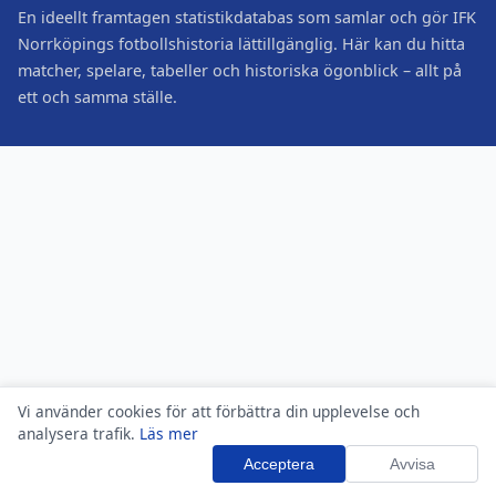
En ideellt framtagen statistikdatabas som samlar och gör IFK
Norrköpings fotbollshistoria lättillgänglig. Här kan du hitta
matcher, spelare, tabeller och historiska ögonblick – allt på
ett och samma ställe.
Vi använder cookies för att förbättra din upplevelse och
analysera trafik.
Läs mer
Acceptera
Avvisa