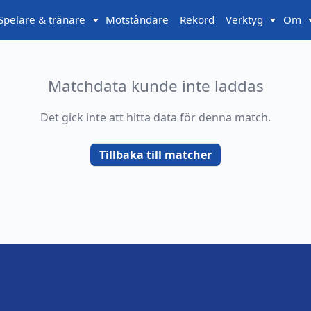
Spelare & tränare
Motståndare
Rekord
Verktyg
Om
Matchdata kunde inte laddas
Det gick inte att hitta data för denna match.
Tillbaka till matcher