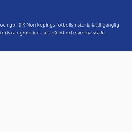
ch gör IFK Norrköpings fotbollshistoria lättillgänglig.
toriska ögonblick – allt på ett och samma ställe.