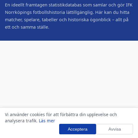
En ideellt framtagen statistikdatabas som samlar och gör IFK
Norrköpings fotbollshistoria lättillgänglig. Här kan du hitta
matcher, spelare, tabeller och historiska ögonblick – allt på
ett och samma ställe.
Vi använder cookies för att förbättra din upplevelse och
analysera trafik.
Läs mer
Acceptera
Avvisa