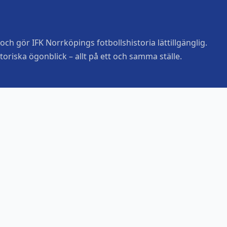
ch gör IFK Norrköpings fotbollshistoria lättillgänglig.
toriska ögonblick – allt på ett och samma ställe.