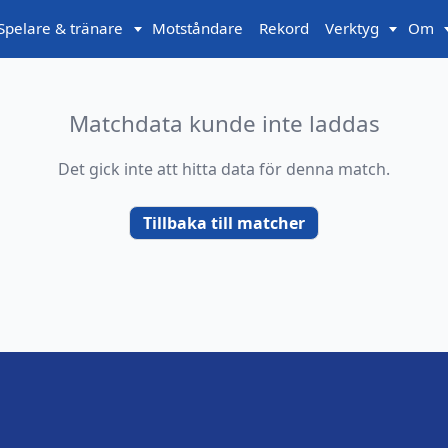
Spelare & tränare
Motståndare
Rekord
Verktyg
Om
Matchdata kunde inte laddas
Det gick inte att hitta data för denna match.
Tillbaka till matcher