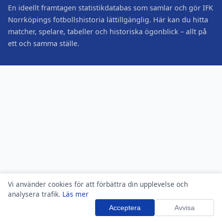
En ideellt framtagen statistikdatabas som samlar och gör IFK
Norrköpings fotbollshistoria lättillgänglig. Här kan du hitta
matcher, spelare, tabeller och historiska ögonblick – allt på
ett och samma ställe.
Vi använder cookies för att förbättra din upplevelse och
analysera trafik.
Läs mer
Acceptera
Avvisa