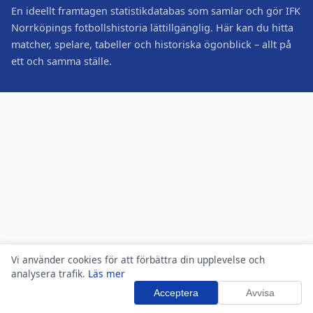
En ideellt framtagen statistikdatabas som samlar och gör IFK
Norrköpings fotbollshistoria lättillgänglig. Här kan du hitta
matcher, spelare, tabeller och historiska ögonblick – allt på
ett och samma ställe.
Vi använder cookies för att förbättra din upplevelse och
analysera trafik.
Läs mer
Acceptera
Avvisa