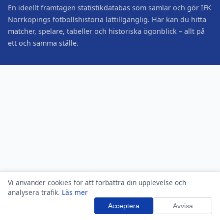
En ideellt framtagen statistikdatabas som samlar och gör IFK
Norrköpings fotbollshistoria lättillgänglig. Här kan du hitta
matcher, spelare, tabeller och historiska ögonblick – allt på
ett och samma ställe.
Vi använder cookies för att förbättra din upplevelse och
analysera trafik.
Läs mer
Acceptera
Avvisa