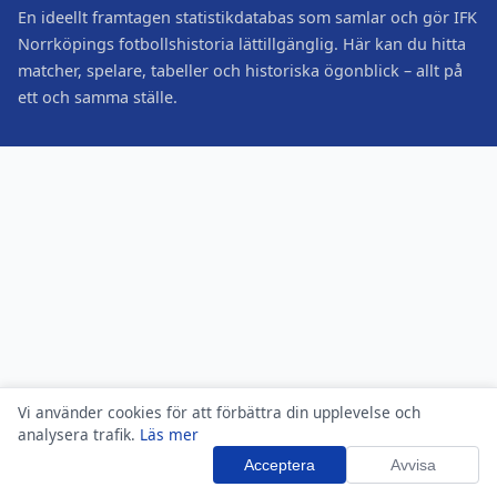
En ideellt framtagen statistikdatabas som samlar och gör IFK
Norrköpings fotbollshistoria lättillgänglig. Här kan du hitta
matcher, spelare, tabeller och historiska ögonblick – allt på
ett och samma ställe.
Vi använder cookies för att förbättra din upplevelse och
analysera trafik.
Läs mer
Acceptera
Avvisa