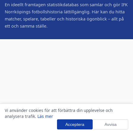
En ideellt framtagen statistikdatabas som samlar och gör IFK
Norrköpings fotbollshistoria lättillgänglig. Här kan du hitta
matcher, spelare, tabeller och historiska ögonblick – allt på
ett och samma ställe.
Vi använder cookies för att förbättra din upplevelse och
analysera trafik.
Läs mer
Acceptera
Avvisa