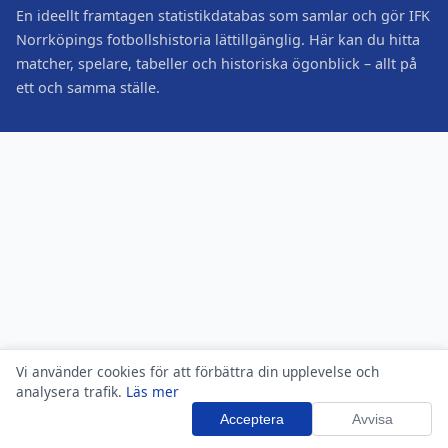
En ideellt framtagen statistikdatabas som samlar och gör IFK
Norrköpings fotbollshistoria lättillgänglig. Här kan du hitta
matcher, spelare, tabeller och historiska ögonblick – allt på
ett och samma ställe.
Vi använder cookies för att förbättra din upplevelse och
analysera trafik.
Läs mer
Acceptera
Avvisa