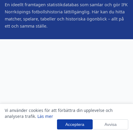
En ideellt framtagen statistikdatabas som samlar och gör IFK
Norrköpings fotbollshistoria lättillgänglig. Här kan du hitta
matcher, spelare, tabeller och historiska ögonblick – allt på
ett och samma ställe.
Vi använder cookies för att förbättra din upplevelse och
analysera trafik.
Läs mer
Acceptera
Avvisa