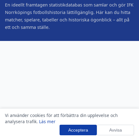
En ideellt framtagen statistikdatabas som samlar och gör IFK
Norrköpings fotbollshistoria lättillgänglig. Här kan du hitta
matcher, spelare, tabeller och historiska ögonblick – allt på
ett och samma ställe.
Vi använder cookies för att förbättra din upplevelse och
analysera trafik.
Läs mer
Acceptera
Avvisa