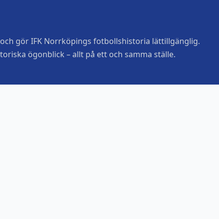
ch gör IFK Norrköpings fotbollshistoria lättillgänglig.
toriska ögonblick – allt på ett och samma ställe.