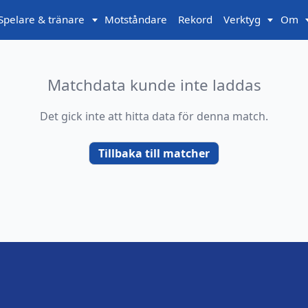
Spelare & tränare
Motståndare
Rekord
Verktyg
Om
Matchdata kunde inte laddas
Det gick inte att hitta data för denna match.
Tillbaka till matcher