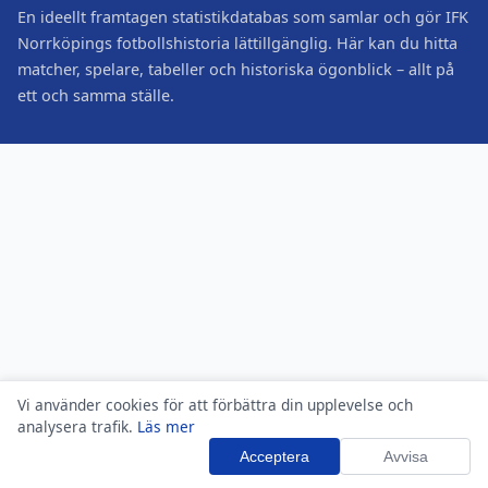
En ideellt framtagen statistikdatabas som samlar och gör IFK
Norrköpings fotbollshistoria lättillgänglig. Här kan du hitta
matcher, spelare, tabeller och historiska ögonblick – allt på
ett och samma ställe.
Vi använder cookies för att förbättra din upplevelse och
analysera trafik.
Läs mer
Acceptera
Avvisa