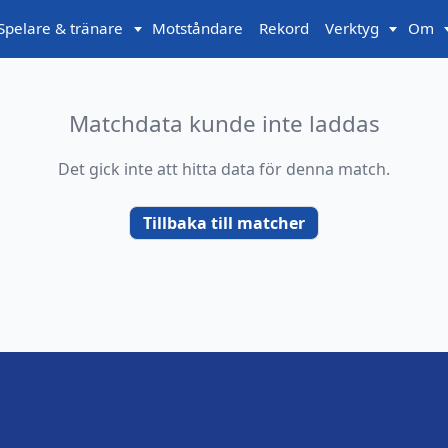
Spelare & tränare
Motståndare
Rekord
Verktyg
Om
Matchdata kunde inte laddas
Det gick inte att hitta data för denna match.
Tillbaka till matcher