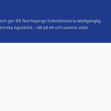
ch gör IFK Norrköpings fotbollshistoria lättillgänglig.
toriska ögonblick – allt på ett och samma ställe.