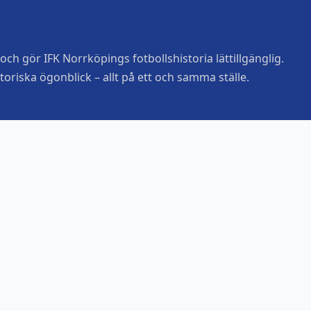
ch gör IFK Norrköpings fotbollshistoria lättillgänglig.
toriska ögonblick – allt på ett och samma ställe.