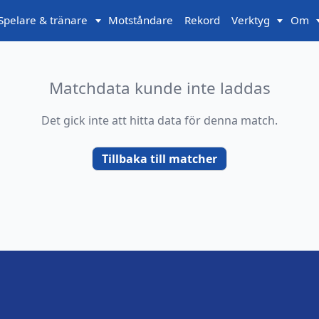
Spelare & tränare
Motståndare
Rekord
Verktyg
Om
Matchdata kunde inte laddas
Det gick inte att hitta data för denna match.
Tillbaka till matcher