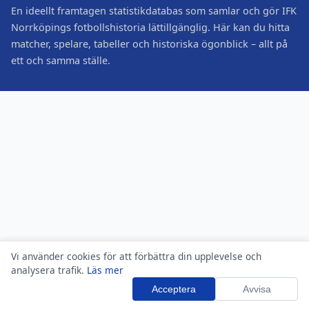
En ideellt framtagen statistikdatabas som samlar och gör IFK
Norrköpings fotbollshistoria lättillgänglig. Här kan du hitta
matcher, spelare, tabeller och historiska ögonblick – allt på
ett och samma ställe.
Vi använder cookies för att förbättra din upplevelse och
analysera trafik.
Läs mer
Acceptera
Avvisa