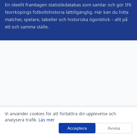
En ideellt framtagen statistikdatabas som samlar och gör IFK
Norrköpings fotbollshistoria lättillgänglig. Här kan du hitta
matcher, spelare, tabeller och historiska ögonblick – allt på
ett och samma ställe.
Vi använder cookies för att förbättra din upplevelse och
analysera trafik.
Läs mer
Acceptera
Avvisa