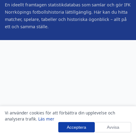
En ideellt framtagen statistikdatabas som samlar och gör IFK
Norrköpings fotbollshistoria lättillgänglig. Här kan du hitta
matcher, spelare, tabeller och historiska ögonblick – allt på
ett och samma ställe.
Vi använder cookies för att förbättra din upplevelse och
analysera trafik.
Läs mer
Acceptera
Avvisa