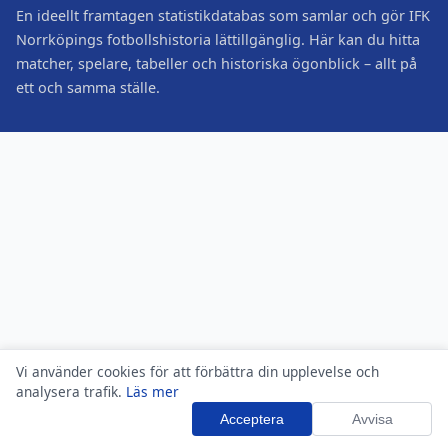
En ideellt framtagen statistikdatabas som samlar och gör IFK
Norrköpings fotbollshistoria lättillgänglig. Här kan du hitta
matcher, spelare, tabeller och historiska ögonblick – allt på
ett och samma ställe.
Vi använder cookies för att förbättra din upplevelse och
analysera trafik.
Läs mer
Acceptera
Avvisa