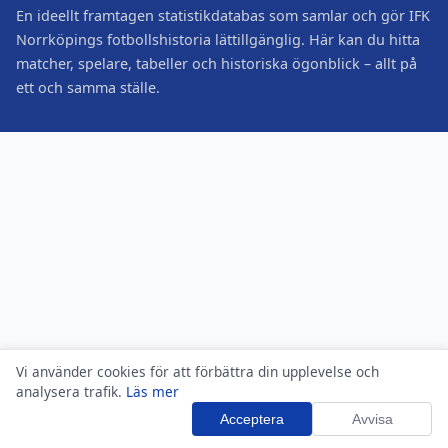
En ideellt framtagen statistikdatabas som samlar och gör IFK
Norrköpings fotbollshistoria lättillgänglig. Här kan du hitta
matcher, spelare, tabeller och historiska ögonblick – allt på
ett och samma ställe.
Vi använder cookies för att förbättra din upplevelse och
analysera trafik.
Läs mer
Acceptera
Avvisa