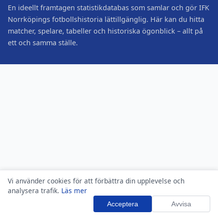
En ideellt framtagen statistikdatabas som samlar och gör IFK
Norrköpings fotbollshistoria lättillgänglig. Här kan du hitta
matcher, spelare, tabeller och historiska ögonblick – allt på
ett och samma ställe.
Vi använder cookies för att förbättra din upplevelse och
analysera trafik.
Läs mer
Acceptera
Avvisa