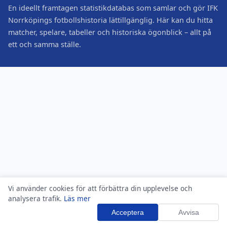
En ideellt framtagen statistikdatabas som samlar och gör IFK
Norrköpings fotbollshistoria lättillgänglig. Här kan du hitta
matcher, spelare, tabeller och historiska ögonblick – allt på
ett och samma ställe.
Vi använder cookies för att förbättra din upplevelse och
analysera trafik.
Läs mer
Acceptera
Avvisa