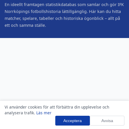
En ideellt framtagen statistikdatabas som samlar och gör IFK
Norrköpings fotbollshistoria lättillgänglig. Här kan du hitta
matcher, spelare, tabeller och historiska ögonblick – allt på
ett och samma ställe.
Vi använder cookies för att förbättra din upplevelse och
analysera trafik.
Läs mer
Acceptera
Avvisa