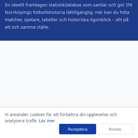
En ideellt framtagen statistikdatabas som samlar och gör IFK
Norrköpings fotbollshistoria lättillgänglig. Här kan du hitta
matcher, spelare, tabeller och historiska ögonblick – allt på
ett och samma ställe.
Vi använder cookies för att förbättra din upplevelse och
analysera trafik.
Läs mer
Acceptera
Avvisa