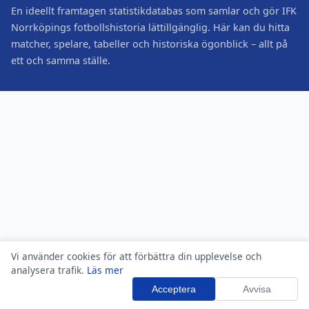
En ideellt framtagen statistikdatabas som samlar och gör IFK
Norrköpings fotbollshistoria lättillgänglig. Här kan du hitta
matcher, spelare, tabeller och historiska ögonblick – allt på
ett och samma ställe.
Vi använder cookies för att förbättra din upplevelse och
analysera trafik.
Läs mer
Acceptera
Avvisa