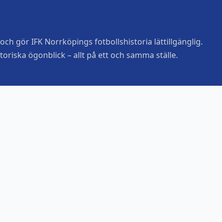
ch gör IFK Norrköpings fotbollshistoria lättillgänglig.
toriska ögonblick – allt på ett och samma ställe.