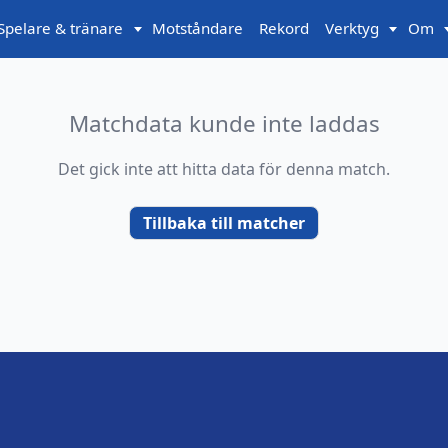
Spelare & tränare
Motståndare
Rekord
Verktyg
Om
Matchdata kunde inte laddas
Det gick inte att hitta data för denna match.
Tillbaka till matcher