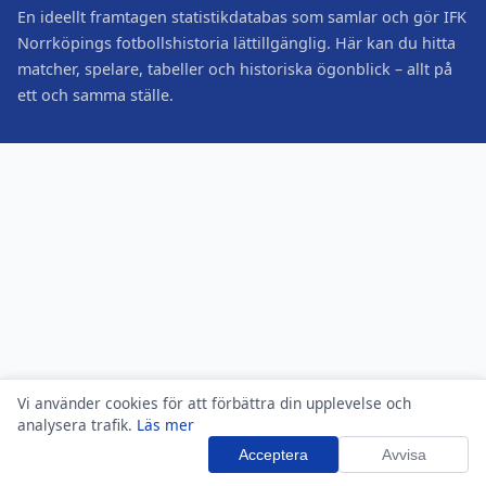
En ideellt framtagen statistikdatabas som samlar och gör IFK
Norrköpings fotbollshistoria lättillgänglig. Här kan du hitta
matcher, spelare, tabeller och historiska ögonblick – allt på
ett och samma ställe.
Vi använder cookies för att förbättra din upplevelse och
analysera trafik.
Läs mer
Acceptera
Avvisa