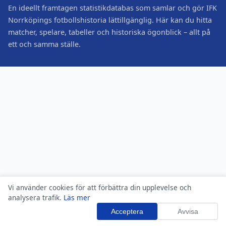
En ideellt framtagen statistikdatabas som samlar och gör IFK
Norrköpings fotbollshistoria lättillgänglig. Här kan du hitta
matcher, spelare, tabeller och historiska ögonblick – allt på
ett och samma ställe.
Vi använder cookies för att förbättra din upplevelse och
analysera trafik.
Läs mer
Acceptera
Avvisa