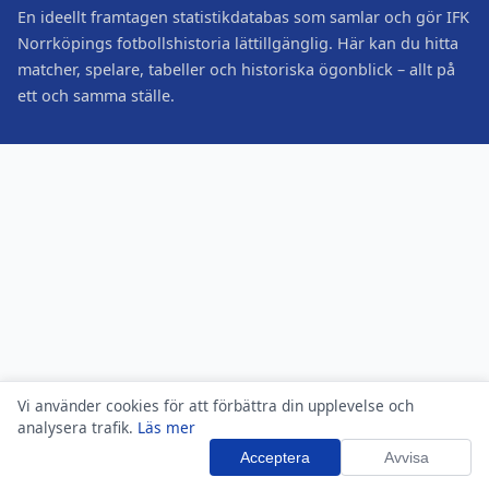
En ideellt framtagen statistikdatabas som samlar och gör IFK
Norrköpings fotbollshistoria lättillgänglig. Här kan du hitta
matcher, spelare, tabeller och historiska ögonblick – allt på
ett och samma ställe.
Vi använder cookies för att förbättra din upplevelse och
analysera trafik.
Läs mer
Acceptera
Avvisa