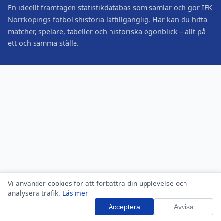
En ideellt framtagen statistikdatabas som samlar och gör IFK
Norrköpings fotbollshistoria lättillgänglig. Här kan du hitta
matcher, spelare, tabeller och historiska ögonblick – allt på
ett och samma ställe.
Vi använder cookies för att förbättra din upplevelse och
analysera trafik.
Läs mer
Acceptera
Avvisa