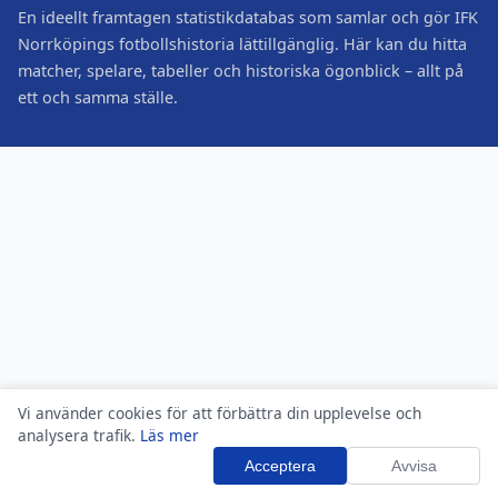
En ideellt framtagen statistikdatabas som samlar och gör IFK
Norrköpings fotbollshistoria lättillgänglig. Här kan du hitta
matcher, spelare, tabeller och historiska ögonblick – allt på
ett och samma ställe.
Vi använder cookies för att förbättra din upplevelse och
analysera trafik.
Läs mer
Acceptera
Avvisa