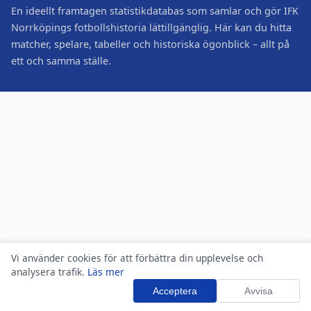
En ideellt framtagen statistikdatabas som samlar och gör IFK
Norrköpings fotbollshistoria lättillgänglig. Här kan du hitta
matcher, spelare, tabeller och historiska ögonblick – allt på
ett och samma ställe.
Vi använder cookies för att förbättra din upplevelse och
analysera trafik.
Läs mer
Acceptera
Avvisa