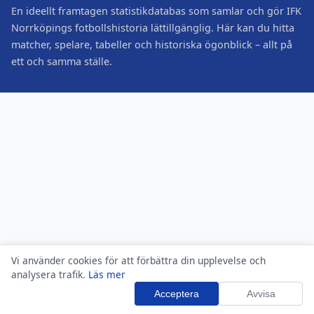
En ideellt framtagen statistikdatabas som samlar och gör IFK
Norrköpings fotbollshistoria lättillgänglig. Här kan du hitta
matcher, spelare, tabeller och historiska ögonblick – allt på
ett och samma ställe.
Vi använder cookies för att förbättra din upplevelse och
analysera trafik.
Läs mer
Acceptera
Avvisa