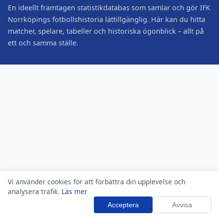
En ideellt framtagen statistikdatabas som samlar och gör IFK
Norrköpings fotbollshistoria lättillgänglig. Här kan du hitta
matcher, spelare, tabeller och historiska ögonblick – allt på
ett och samma ställe.
Vi använder cookies för att förbättra din upplevelse och
analysera trafik.
Läs mer
Acceptera
Avvisa