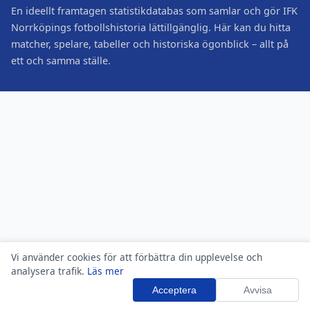
En ideellt framtagen statistikdatabas som samlar och gör IFK
Norrköpings fotbollshistoria lättillgänglig. Här kan du hitta
matcher, spelare, tabeller och historiska ögonblick – allt på
ett och samma ställe.
Vi använder cookies för att förbättra din upplevelse och
analysera trafik.
Läs mer
Acceptera
Avvisa