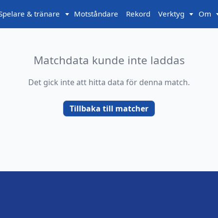
Spelare & tränare
Motståndare
Rekord
Verktyg
Om
Matchdata kunde inte laddas
Det gick inte att hitta data för denna match.
Tillbaka till matcher