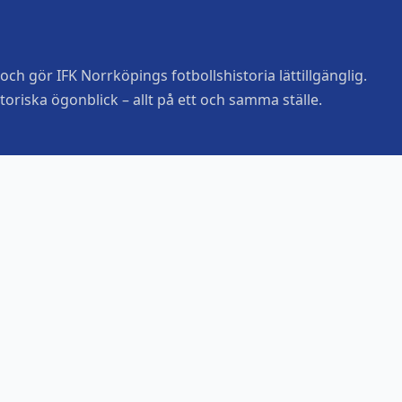
ch gör IFK Norrköpings fotbollshistoria lättillgänglig.
toriska ögonblick – allt på ett och samma ställe.