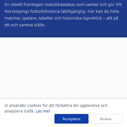
En ideellt framtagen statistikdatabas som samlar och gör IFK
Norrköpings fotbollshistoria lättillgänglig. Här kan du hitta
matcher, spelare, tabeller och historiska ögonblick – allt på
ett och samma ställe.
Vi använder cookies för att förbättra din upplevelse och
analysera trafik.
Läs mer
Acceptera
Avvisa