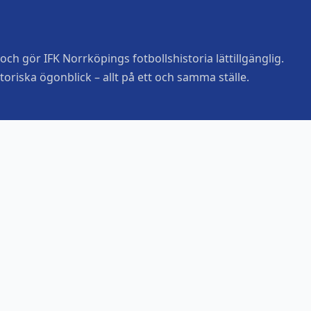
ch gör IFK Norrköpings fotbollshistoria lättillgänglig.
toriska ögonblick – allt på ett och samma ställe.