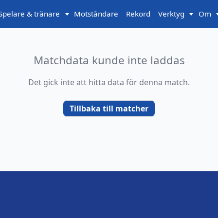
Spelare & tränare
Motståndare
Rekord
Verktyg
Om
Matchdata kunde inte laddas
Det gick inte att hitta data för denna match.
Tillbaka till matcher