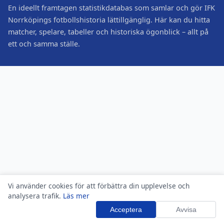
En ideellt framtagen statistikdatabas som samlar och gör IFK
Norrköpings fotbollshistoria lättillgänglig. Här kan du hitta
matcher, spelare, tabeller och historiska ögonblick – allt på
ett och samma ställe.
Vi använder cookies för att förbättra din upplevelse och
analysera trafik.
Läs mer
Acceptera
Avvisa