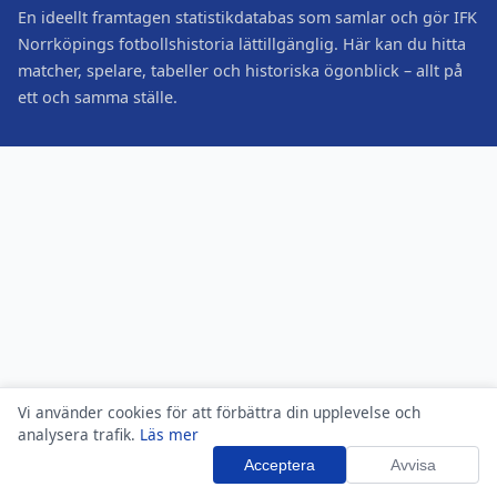
En ideellt framtagen statistikdatabas som samlar och gör IFK
Norrköpings fotbollshistoria lättillgänglig. Här kan du hitta
matcher, spelare, tabeller och historiska ögonblick – allt på
ett och samma ställe.
Vi använder cookies för att förbättra din upplevelse och
analysera trafik.
Läs mer
Acceptera
Avvisa