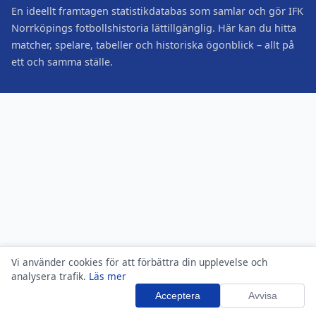
En ideellt framtagen statistikdatabas som samlar och gör IFK
Norrköpings fotbollshistoria lättillgänglig. Här kan du hitta
matcher, spelare, tabeller och historiska ögonblick – allt på
ett och samma ställe.
Vi använder cookies för att förbättra din upplevelse och
analysera trafik.
Läs mer
Acceptera
Avvisa