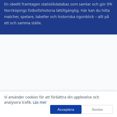
En ideellt framtagen statistikdatabas som samlar och gör IFK
Norrköpings fotbollshistoria lättillgänglig. Här kan du hitta
matcher, spelare, tabeller och historiska ögonblick – allt på
ett och samma ställe.
Vi använder cookies för att förbättra din upplevelse och
analysera trafik.
Läs mer
Acceptera
Avvisa