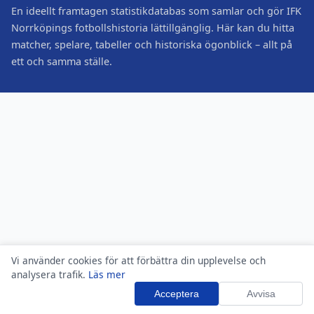
En ideellt framtagen statistikdatabas som samlar och gör IFK
Norrköpings fotbollshistoria lättillgänglig. Här kan du hitta
matcher, spelare, tabeller och historiska ögonblick – allt på
ett och samma ställe.
Vi använder cookies för att förbättra din upplevelse och
analysera trafik.
Läs mer
Acceptera
Avvisa