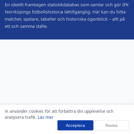
En ideellt framtagen statistikdatabas som samlar och gör IFK
Norrköpings fotbollshistoria lättillgänglig. Här kan du hitta
matcher, spelare, tabeller och historiska ögonblick – allt på
ett och samma ställe.
Vi använder cookies för att förbättra din upplevelse och
analysera trafik.
Läs mer
Acceptera
Avvisa