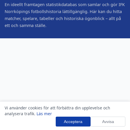
En ideellt framtagen statistikdatabas som samlar och gör IFK
Norrköpings fotbollshistoria lättillgänglig. Här kan du hitta
matcher, spelare, tabeller och historiska ögonblick – allt på
ett och samma ställe.
Vi använder cookies för att förbättra din upplevelse och
analysera trafik.
Läs mer
Acceptera
Avvisa