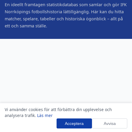
En ideellt framtagen statistikdatabas som samlar och gör IFK
Norrköpings fotbollshistoria lättillgänglig. Här kan du hitta
matcher, spelare, tabeller och historiska ögonblick – allt på
ett och samma ställe.
Vi använder cookies för att förbättra din upplevelse och
analysera trafik.
Läs mer
Acceptera
Avvisa