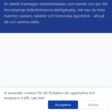
En ideellt framtagen statistikdatabas som samlar och gör IFK
Norrköpings fotbollshistoria lättillgänglig. Här kan du hitta
matcher, spelare, tabeller och historiska ögonblick – allt på
ett och samma ställe.
Vi använder cookies för att förbättra din upplevelse och
analysera trafik.
Läs mer
Acceptera
Avvisa